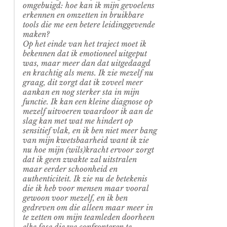
omgebuigd: hoe kan ik mijn gevoelens
erkennen en omzetten in bruikbare
tools die me een betere leidinggevende
maken?
Op het einde van het traject moet ik
bekennen dat ik emotioneel uitgeput
was, maar meer dan dat uitgedaagd
en krachtig als mens. Ik zie mezelf nu
graag, dit zorgt dat ik zoveel meer
aankan en nog sterker sta in mijn
functie. Ik kan een kleine diagnose op
mezelf uitvoeren waardoor ik aan de
slag kan met wat me hindert op
sensitief vlak, en ik ben niet meer bang
van mijn kwetsbaarheid want ik zie
nu hoe mijn (wils)kracht ervoor zorgt
dat ik geen zwakte zal uitstralen
maar eerder schoonheid en
authenticiteit. Ik zie nu de betekenis
die ik heb voor mensen maar vooral
gewoon voor mezelf, en ik ben
gedreven om die alleen maar meer in
te zetten om mijn teamleden doorheen
elke fase die we confronteren te