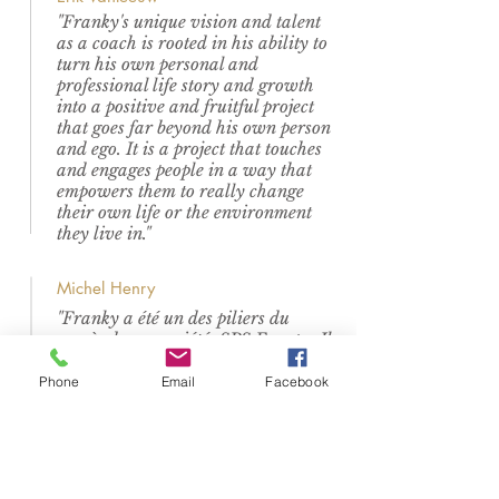
"Franky's unique vision and talent
as a coach is rooted in his ability to
turn his own personal and
professional life story and growth
into a positive and fruitful project
that goes far beyond his own person
and ego. It is a project that touches
and engages people in a way that
empowers them to really change
their own life or the environment
they live in."
Michel Henry
"Franky a été un des piliers du
succès de ma société: SPS Europe. Il
démontre cet extraordinaire
mélange de compétences
Phone
Email
Facebook
techniques, commerciales, et
humaines, qui ont fait de lui un
redoutable Business Development
Mgr. Mais ce qui vous frappera si
vous êtes amené à le côtoyer, c'est