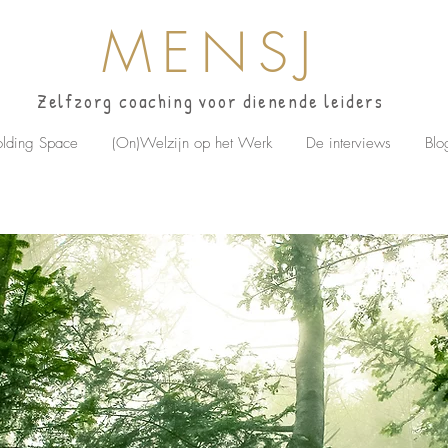
MENSJ
Zelfzorg coaching voor dienende leiders
lding Space
(On)Welzijn op het Werk
De interviews
Blo