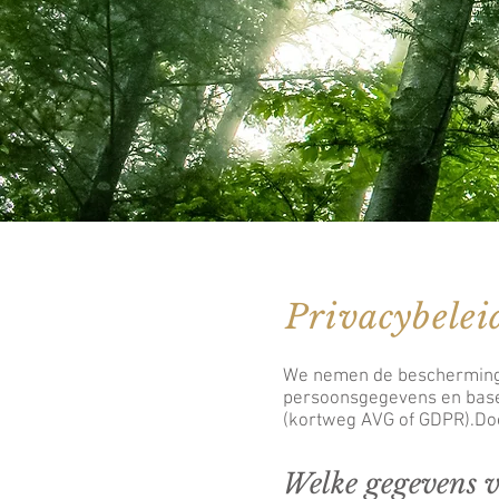
Privacybelei
We nemen de bescherming 
persoonsgegevens en base
(kortweg AVG of GDPR).Doo
Welke gegevens 