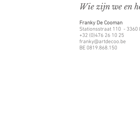
Wie zijn we en h
Franky De Cooman
Stationsstraat 110 - 3360 
+32 (0)476 26 10 25
franky@artdecoo.be
BE 0819.868.150
MENSJ
Franky De Cooman
/ Art 
Stationsstraat 110 - 3360
+32 (0)476 26 10 25
franky@artdecoo.be