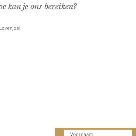
oe kan je ons bereiken?
Lovenjoel
Blijf
op
de hoogte
Decoo BV
 Lovenjoel