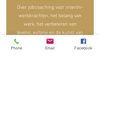
Over jobcoaching voor interim-
werkkrachten, het belang van
werk, het verbeteren van
levens, euforie en de kunst van
het doorwerken van pijn.
Phone
Email
Facebook
Lees het interview
Over bescheidenheid, zichzelf
zijn, samenwerken, respect,
tobben, door emoties gaan,
naar het goede kijken, het
belang van ontspanning,