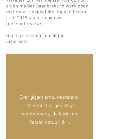
vertellen zijn van mensen die op hun
eigen manier baanbrekend werk doen
met maatschappelijke impact,
begon
ik
in
2019 aan een nieuwe
reeks interviews.
Hopelijk kunnen ze ook jou
inspireren...
Over gigantisme, weerstand,
zelf-reflectie, gelukkige
werknemers, de kerk...en
fietsen natuurlijk….