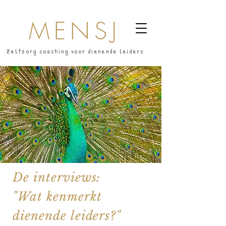
MENSJ
Zelfzorg coaching voor dienende leiders
De interviews:
"Wat kenmerkt
dienende leiders?"