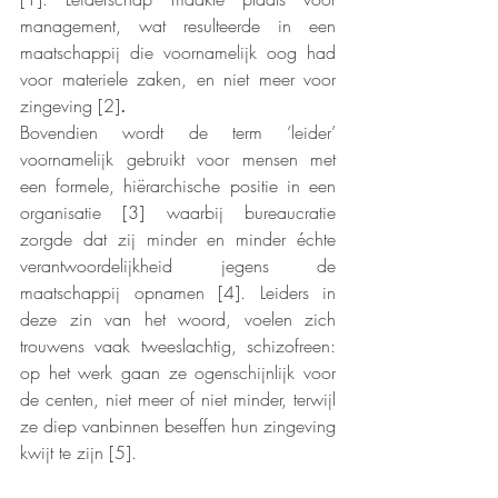
management, wat resulteerde in een 
maatschappij die voornamelijk oog had 
voor materiele zaken, en niet meer voor 
zingeving [2]
.
Bovendien wordt de term ‘leider’ 
voornamelijk gebruikt voor mensen met 
een formele, hiërarchische positie in een 
organisatie [3] waarbij bureaucratie 
zorgde dat zij minder en minder échte 
verantwoordelijkheid jegens de 
maatschappij opnamen [4]. Leiders in 
deze zin van het woord, voelen zich 
trouwens vaak tweeslachtig, schizofreen: 
op het werk gaan ze ogenschijnlijk voor 
de centen, niet meer of niet minder, terwijl 
ze diep vanbinnen beseffen hun zingeving 
kwijt te zijn [5].