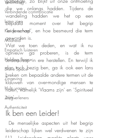
golflengte, zo blijkt uit onze ontmoeting 
Verbinding
die we onlangs hadden. Tijdens de 
Verbindende communicatie
wandeling hadden we het op een 
Laten zien
bepaald moment over het begrip 
‘leiderschap’, en hoe besmeurd die term 
Ken je verhaal
geworden is. 
Mildheid
Wat we toen deden, en wat ik nu 
Empatisch luisteren
opnieuw ga proberen, is de term 
Holding Space
Leiderschap in ere herstellen. En terwijl ik 
dan toch bezig ben, ga ik ook een lans 
Brave Space
breken om bepaalde andere termen uit de 
Zingeving
klauwen van over-mondige mensen te 
Hulp vragen
halen, namelijk 'Vlaams zijn' en 'Spiritueel 
zijn'.
Zorgverleners
Authenticiteit
Ik ben een Leider!
 De menselijke aspecten uit het begrip 
leiderschap lijken wel verdwenen te zijn 
[1]. Leiderschap maakte plaats voor 