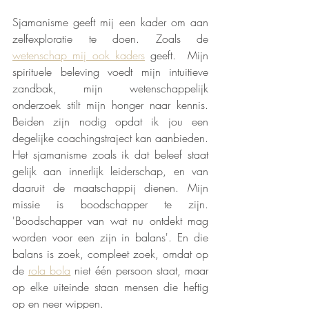
Sjamanisme geeft mij een kader om aan 
zelfexploratie te doen. Zoals de 
wetenschap mij ook kaders
 geeft.  Mijn 
spirituele beleving voedt mijn intuitieve 
zandbak, mijn wetenschappelijk 
onderzoek stilt mijn honger naar kennis.  
Beiden zijn nodig opdat ik jou een 
degelijke coachingstraject kan aanbieden.  
Het sjamanisme zoals ik dat beleef staat 
gelijk aan innerlijk leiderschap, en van 
daaruit de maatschappij dienen. Mijn 
missie is boodschapper te zijn. 
'Boodschapper van wat nu ontdekt mag 
worden voor een zijn in balans'. En die 
balans is zoek, compleet zoek, omdat op 
de 
rola bola
 niet één persoon staat, maar 
op elke uiteinde staan mensen die heftig 
op en neer wippen. 