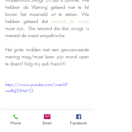
middenmoot zwijgt. En dat is jammer. We 
hebben als Vlaming geleerd niet te fel 
boven het maaiveld uit te steken. We 
hebben geleerd dat 
iemand de wijste
moet zijn.  Die iemand die dan zwijgt, is 
meestal de meest empathische. 
Het grote midden met een genuanceerde 
mening mag/moet leren zijn mond open 
te doen!! Volg mij aub hierin!!! 
https://www.youtube.com/watch?
v=4fuJ5SHd1CI
Phone
Email
Facebook