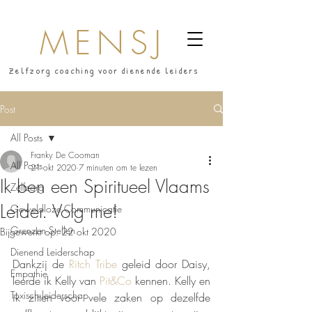
MENSJ
Zelfzorg coaching voor dienende leiders
Post
All Posts
Franky De Cooman
All Posts
21 okt 2020
7 minuten om te lezen
Ik ben een Spiritueel Vlaams
Zelfzorg
Leider. Volg me!
Geweldloze Communicatie
Grenzen Stellen
Bijgewerkt op:
22 okt 2020
Dienend Leiderschap
Dankzij de 
Ritch Tribe
 geleid door Daisy, 
Empathie
leerde ik Kelly van 
Pit&Co
 kennen. Kelly en 
Toxisch leiderschap
ik zitten voor vele zaken op dezelfde 