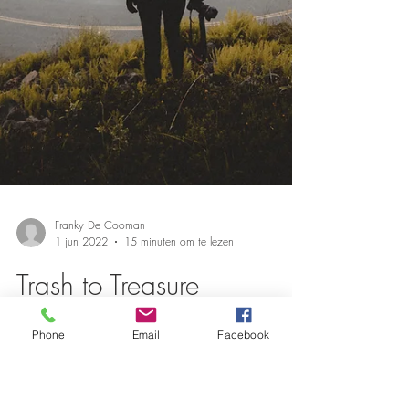
Franky De Cooman
Phone
Email
Facebook
1 jun 2022
15 minuten om te lezen
Trash to Treasure